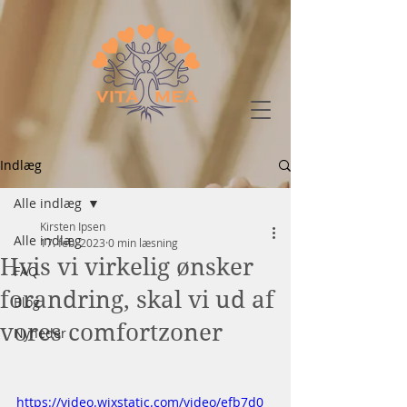
Indlæg
Alle indlæg
Kirsten Ipsen
Alle indlæg
17. feb. 2023
0 min læsning
Hvis vi virkelig ønsker
FAQ
forandring, skal vi ud af
Blog
vores comfortzoner
Nyheder
https://video.wixstatic.com/video/efb7d0_