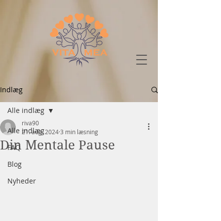
Indlæg
Alle indlæg
riva90
Alle indlæg
21. aug. 2024
3 min læsning
Din Mentale Pause
FAQ
Blog
Nyheder