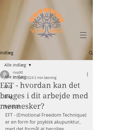
Indlæg
Alle indlæg
riva90
Alle indlæg
31. jan. 2024
2 min læsning
EFT - hvordan kan det
FAQ
bruges i dit arbejde med
Blog
mennesker?
Nyheder
EFT - (Emotional Freedom Technique) 
er en form for psykisk akupunktur, 
med det formål at berolige 