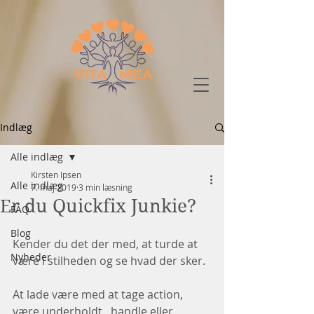
Indlæg
Alle indlæg
Kirsten Ipsen
Alle indlæg
7. maj 2019
3 min læsning
Er du Quickfix Junkie?
FAQ
Blog
Kender du det der med, at turde at 
Nyheder
være i stilheden og se hvad der sker. 
At lade være med at tage action, 
være underholdt,  handle eller 