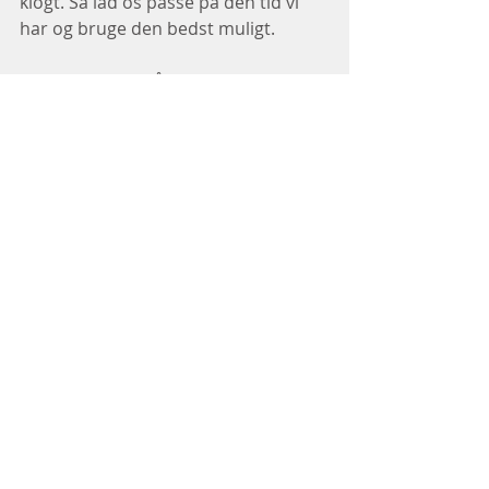
klogt. Så lad os passe på den tid vi 
har og bruge den bedst muligt. 
Der er mange måder at dyrke dit 
eget nærvær på, og du fortjener din 
egen fulde opmærksomhed
Blog
Nyheder
Seneste blogindlæg
Se alle