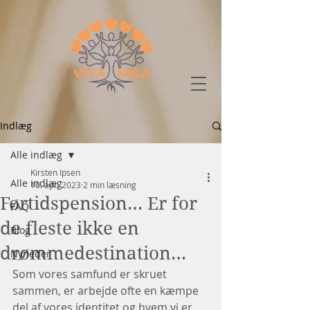
Indlæg
Alle indlæg
Kirsten Ipsen
Alle indlæg
10. apr. 2023
2 min læsning
Førtidspension… Er for
FAQ
de fleste ikke en
Blog
drømmedestination…
Nyheder
Som vores samfund er skruet 
sammen, er arbejde ofte en kæmpe 
del af vores identitet og hvem vi er.