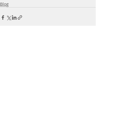
Blog
Seneste blogindlæg
Se alle