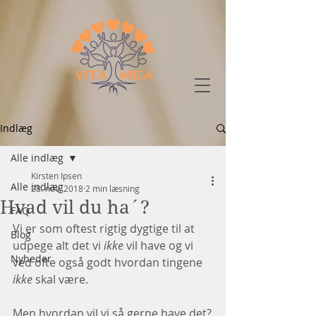
Indlæg
Alle indlæg
Kirsten Ipsen
Alle indlæg
28. nov. 2018
2 min læsning
Hvad vil du ha´?
FAQ
Vi er som oftest rigtig dygtige til at 
Blog
udpege alt det vi 
ikke
 vil have og vi 
Nyheder
ved ofte også godt hvordan tingene 
ikke
 skal være.
Men hvordan vil vi så gerne have det?